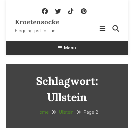
Skip To Content
Kroetensocke
Blogging just for fun
Menu
Schlagwort:
Ullstein
Home
Ullstein
Page 2