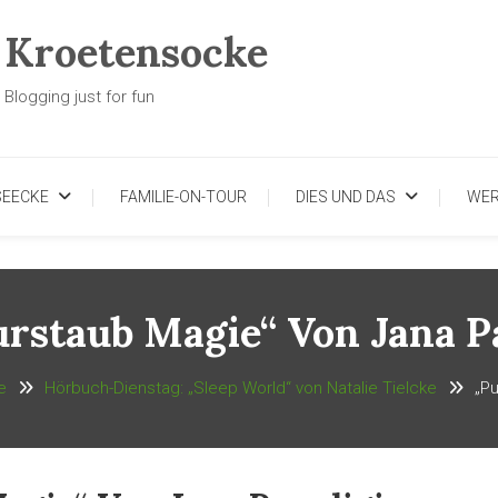
Kroetensocke
Blogging just for fun
SEECKE
FAMILIE-ON-TOUR
DIES UND DAS
WE
rstaub Magie“ Von Jana P
e
Hörbuch-Dienstag: „Sleep World“ von Natalie Tielcke
„Pu