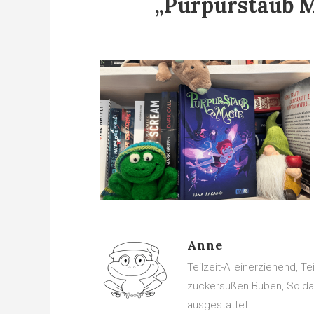
„Purpurstaub M
Anne
Teilzeit-Alleinerziehend, 
zuckersüßen Buben, Soldate
ausgestattet.