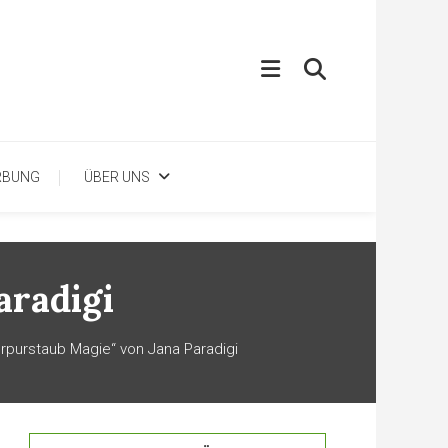
RBUNG
ÜBER UNS
aradigi
rpurstaub Magie“ von Jana Paradigi