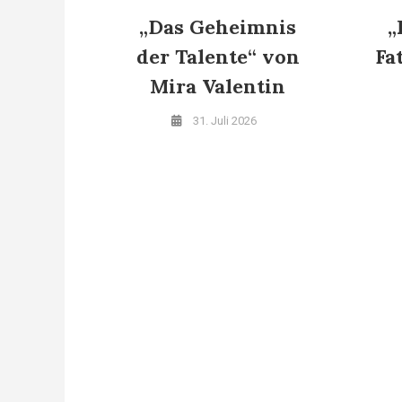
„Das Geheimnis
„
der Talente“ von
Fa
Mira Valentin
31. Juli 2026