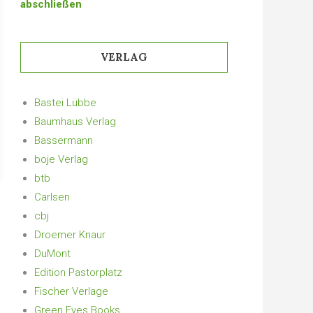
abschließen
VERLAG
Bastei Lübbe
Baumhaus Verlag
Bassermann
boje Verlag
btb
Carlsen
cbj
Droemer Knaur
DuMont
Edition Pastorplatz
Fischer Verlage
Green Eyes Books