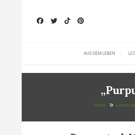
Skip To Content
AUS DEM LEBEN
LE
„Purpu
Home
Leseeck