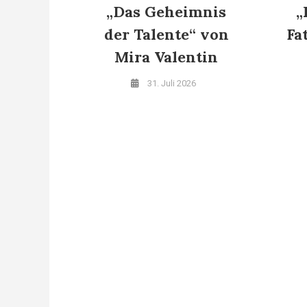
„Das Geheimnis
„
der Talente“ von
Fa
Mira Valentin
31. Juli 2026