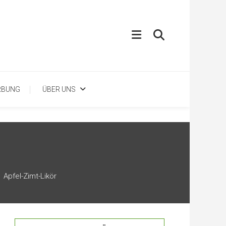
RBUNG
ÜBER UNS
Apfel-Zimt-Likör