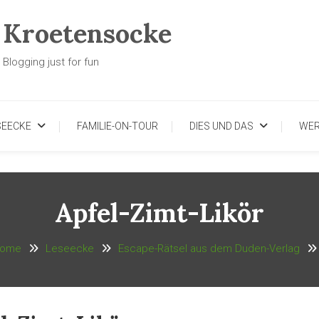
Kroetensocke
Blogging just for fun
SEECKE
FAMILIE-ON-TOUR
DIES UND DAS
WE
Apfel-Zimt-Likör
ome
Leseecke
Escape-Rätsel aus dem Duden-Verlag