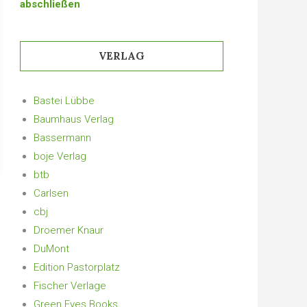
abschließen
VERLAG
Bastei Lübbe
Baumhaus Verlag
Bassermann
boje Verlag
btb
Carlsen
cbj
Droemer Knaur
DuMont
Edition Pastorplatz
Fischer Verlage
Green Eyes Books