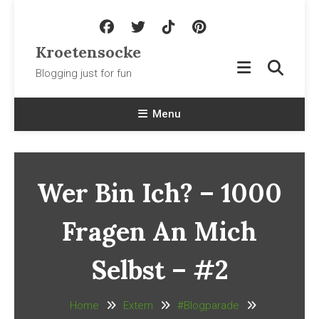
Skip To Content
Kroetensocke
Blogging just for fun
Menu
Wer Bin Ich? – 1000
Fragen An Mich
Selbst – #2
Home
Extern
#Blogparade