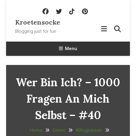
Skip To Content
Kroetensocke
Blogging just for fun
Menu
Wer Bin Ich? – 1000
Fragen An Mich
Selbst – #40
Home
Extern
#Blogparade