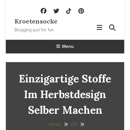
Skip To Content
Kroetensocke
Blogging just for fun
Menu
Einzigartige Stoffe
Im Herbstdesign
Selber Machen
Home
DIY