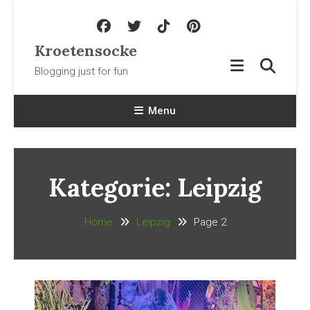
Skip To Content
Kroetensocke
Blogging just for fun
Menu
Kategorie:
Leipzig
Home
Leipzig
Page 2