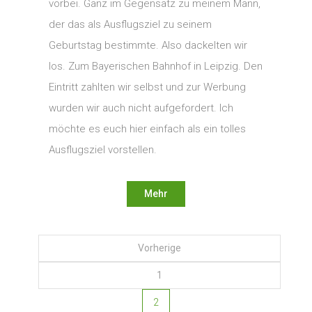
vorbei. Ganz im Gegensatz zu meinem Mann,
der das als Ausflugsziel zu seinem
Geburtstag bestimmte. Also dackelten wir
los. Zum Bayerischen Bahnhof in Leipzig. Den
Eintritt zahlten wir selbst und zur Werbung
wurden wir auch nicht aufgefordert. Ich
möchte es euch hier einfach als ein tolles
Ausflugsziel vorstellen.
Mehr
Seitennummerierung der
Vorherige
Beiträge
1
2