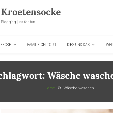
Kroetensocke
Blogging just for fun
SEECKE
FAMILIE-ON-TOUR
DIES UND DAS
WE
chlagwort:
Wäsche wasch
Home
Wäsche waschen