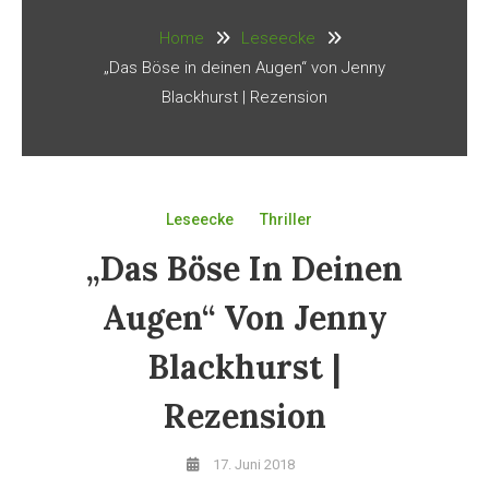
Home
Leseecke
„Das Böse in deinen Augen“ von Jenny
Blackhurst | Rezension
Leseecke
Thriller
„Das Böse In Deinen
Augen“ Von Jenny
Blackhurst |
Rezension
17. Juni 2018