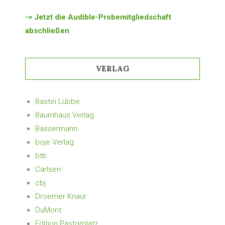
-> Jetzt die Audible-Probemitgliedschaft
abschließen
VERLAG
Bastei Lübbe
Baumhaus Verlag
Bassermann
boje Verlag
btb
Carlsen
cbj
Droemer Knaur
DuMont
Edition Pastorplatz