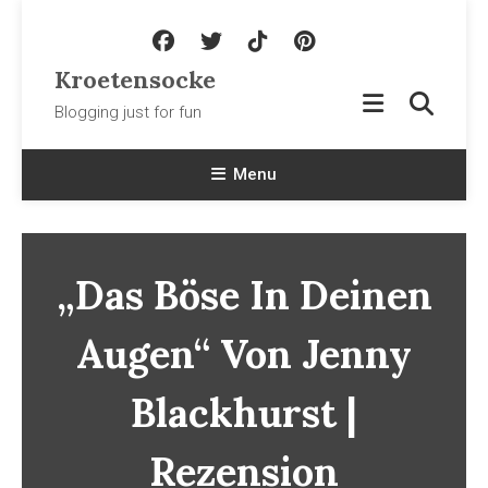
Skip To Content
Kroetensocke
Blogging just for fun
Menu
„Das Böse In Deinen
Augen“ Von Jenny
Blackhurst |
Rezension