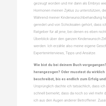
gezeugt worden und mir dann als Embryo wied
Hormonen meinen Zyklus zu unterstützen, di
Während meiner Kinderwunschbehandlung habe
geredet und von Schicksalen gehört, dass ic
Ratgeber für all jene, bei denen es eben nic
Überblick über den ganzen Kinderwunsch-Zir
werden. Ich erzähle also meine eigene Gesch
Experteninterviews, Tipps und Ansätze.
Wie bist du bei deinem Buch vorgegangen?
herangezogen? Oder musstest du wirklich 
beschreibst, bis es endlich zum Erfolg u
Ursprünglich dachte ich tatsächlich, dass i
schnell bemerkt, dass da noch so viel mehr da
ich aus den Augen anderer Betroffener. Zusät