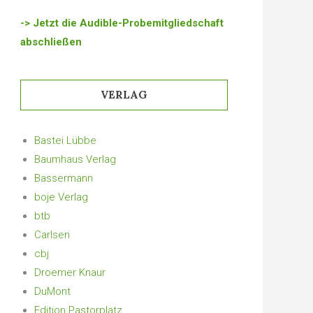
-> Jetzt die Audible-Probemitgliedschaft
abschließen
VERLAG
Bastei Lübbe
Baumhaus Verlag
Bassermann
boje Verlag
btb
Carlsen
cbj
Droemer Knaur
DuMont
Edition Pastorplatz