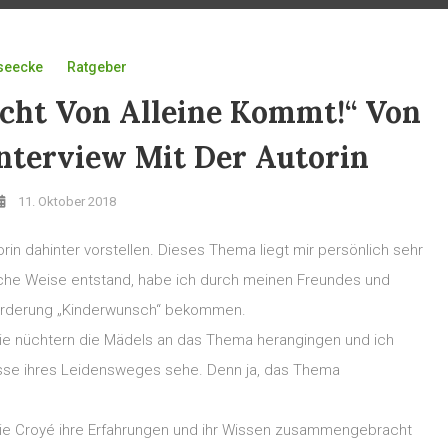
seecke
Ratgeber
cht Von Alleine Kommt!“ Von
Interview Mit Der Autorin
11. Oktober 2018
in dahinter vorstellen. Dieses Thema liegt mir persönlich sehr
che Weise entstand, habe ich durch meinen Freundes und
sforderung „Kinderwunsch“ bekommen.
wie nüchtern die Mädels an das Thema herangingen und ich
isse ihres Leidensweges sehe. Denn ja, das Thema
ie Croyé ihre Erfahrungen und ihr Wissen zusammengebracht