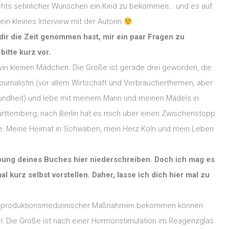
 nichts sehnlicher Wünschen ein Kind zu bekommen… und es auf
ein kleines Interview mit der Autorin
 dir die Zeit genommen hast, mir ein paar Fragen zu
bitte kurz vor.
wei kleinen Mädchen. Die Große ist gerade drei geworden, die
Journalistin (vor allem Wirtschaft und Verbraucherthemen, aber
esundheit) und lebe mit meinem Mann und meinen Mädels in
ürttemberg, nach Berlin hat es mich über einen Zwischenstopp
Orte: Meine Heimat in Schwaben, mein Herz Köln und mein Leben
ibung deines Buches hier niederschreiben. Doch ich mag es
 kurz selbst vorstellen. Daher, lasse ich dich hier mal zu
e reproduktionsmedizinischer Maßnahmen bekommen können.
pel: Die Große ist nach einer Hormonstimulation im Reagenzglas