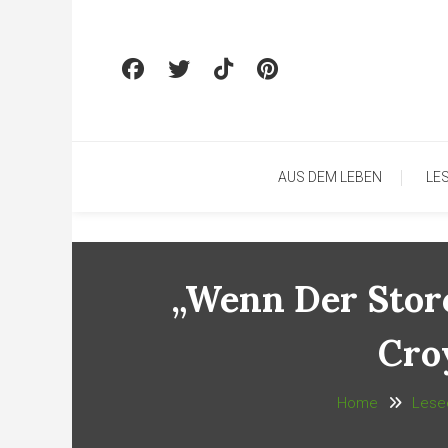
Skip To Content
AUS DEM LEBEN
LE
„Wenn Der Stor
Cro
Home
Lese