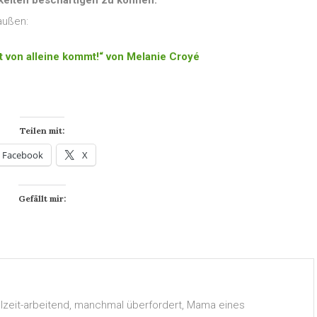
keiten beschäftigen zu können.
außen:
 von alleine kommt!“ von Melanie Croyé
Teilen mit:
Facebook
X
Gefällt mir:
Teilzeit-arbeitend, manchmal überfordert, Mama eines