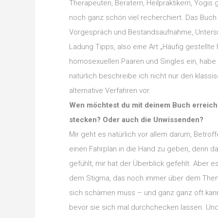
Therapeuten, Beratern, Heilpraktikern, Yogi
noch ganz schön viel recherchiert. Das Buch 
Vorgespräch und Bestandsaufnahme, Unters
Ladung Tipps, also eine Art „Häufig gestellte
homosexuellen Paaren und Singles ein, habe
natürlich beschreibe ich nicht nur den klas
alternative Verfahren vor.
Wen möchtest du mit deinem Buch erreichen
stecken? Oder auch die Unwissenden?
Mir geht es natürlich vor allem darum, Betrof
einen Fahrplan in die Hand zu geben, denn das
gefühlt, mir hat der Überblick gefehlt. Aber
dem Stigma, das noch immer über dem Them
sich schämen muss – und ganz ganz oft kann 
bevor sie sich mal durchchecken lassen. Und