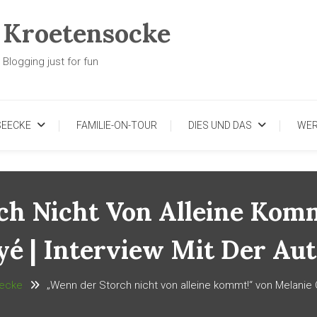
Kroetensocke
Blogging just for fun
SEECKE
FAMILIE-ON-TOUR
DIES UND DAS
WE
ch Nicht Von Alleine Komm
yé | Interview Mit Der Aut
ecke
„Wenn der Storch nicht von alleine kommt!“ von Melanie C