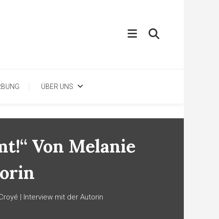
RBUNG
ÜBER UNS
t!“ Von Melanie
orin
royé | Interview mit der Autorin