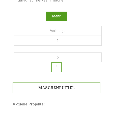
darauf aufmerksam machen!
Mehr
Seitennummerierung der
Vorherige
Beiträge
1
…
5
6
MASCHENPUTTEL
Aktuelle Projekte: