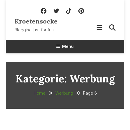
Skip To Content
Kroetensocke
Blogging just for fun
Menu
Kategorie:
Werbung
Home
Werbung
Page 6