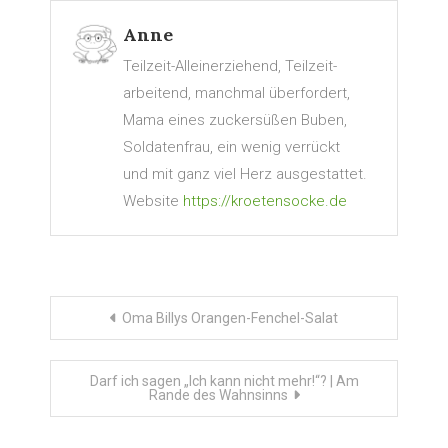
Anne
Teilzeit-Alleinerziehend, Teilzeit-
arbeitend, manchmal überfordert,
Mama eines zuckersüßen Buben,
Soldatenfrau, ein wenig verrückt
und mit ganz viel Herz ausgestattet.
Website
https://kroetensocke.de
Beitragsnavigation
Oma Billys Orangen-Fenchel-Salat
Darf ich sagen „Ich kann nicht mehr!“? | Am
Rande des Wahnsinns