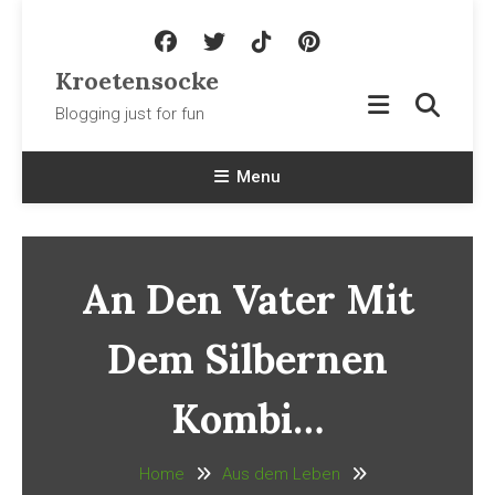
Skip To Content
Kroetensocke
Blogging just for fun
Menu
An Den Vater Mit
Dem Silbernen
Kombi…
Home
Aus dem Leben