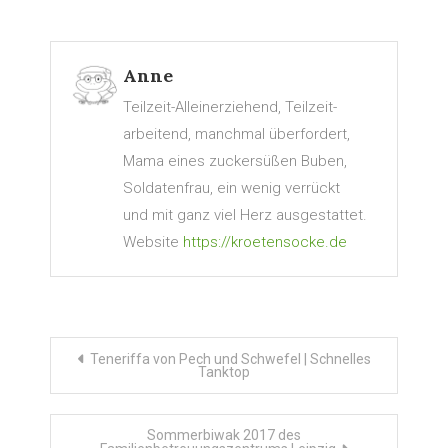
Anne
Teilzeit-Alleinerziehend, Teilzeit-
arbeitend, manchmal überfordert,
Mama eines zuckersüßen Buben,
Soldatenfrau, ein wenig verrückt
und mit ganz viel Herz ausgestattet.
Website
https://kroetensocke.de
Beitragsnavigation
Teneriffa von Pech und Schwefel | Schnelles
Tanktop
Sommerbiwak 2017 des