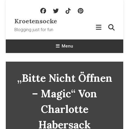
Skip To Content
Kroetensocke
Blogging just for fun
Menu
„Bitte Nicht Öffnen
– Magic“ Von
Charlotte
Habersack