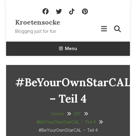
Skip To Content
Kroetensocke
Blogging just for fun
Menu
#BeYourOwnStarCAL
– Teil 4
Home
DIY
#BeYourOwnStarCAL – Teil 4
#BeYourOwnStarCAL – Teil 4