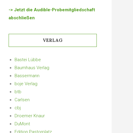
-> Jetzt die Audible-Probemitgliedschaft
abschließen
VERLAG
Bastei Lübbe
Baumhaus Verlag
Bassermann
boje Verlag
btb
Carlsen
cbj
Droemer Knaur
DuMont
Edition Pastorplatz