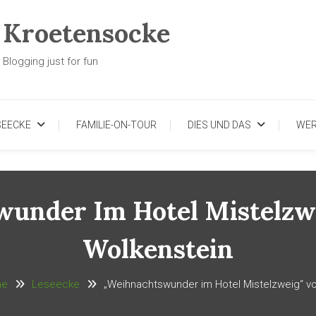
Kroetensocke
Blogging just for fun
SEECKE
FAMILIE-ON-TOUR
DIES UND DAS
WE
under Im Hotel Mistelzwe
Wolkenstein
me
Leseecke
„Weihnachtswunder im Hotel Mistelzweig“ vo