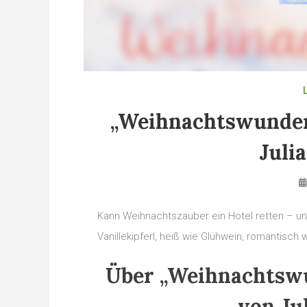
„Weihnachtswunder
Juli
Kann Weihnachtszauber ein Hotel retten – un
Vanillekipferl, heiß wie Glühwein, romantisch
Über „Weihnachtswu
von Ju