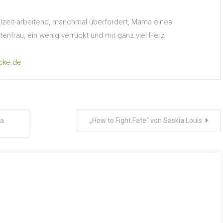
Teilzeit-arbeitend, manchmal überfordert, Mama eines
nfrau, ein wenig verrückt und mit ganz viel Herz
cke.de
sa
„How to Fight Fate“ von Saskia Louis