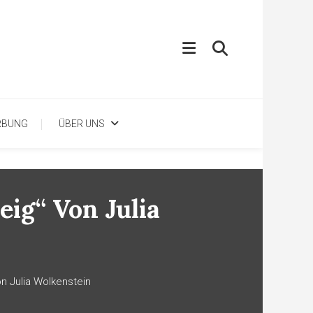
RBUNG
ÜBER UNS
ig“ Von Julia
n Julia Wolkenstein