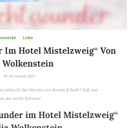
Leseecke
Liebe
 Im Hotel Mistelzweig“ Von
a Wolkenstein
30. November 2025
d vielleicht die Herzen von Amelie & Ruth? Süß wie
 wie der erste Schnee!
nder im Hotel Mistelzweig“
lia Wolkenstein