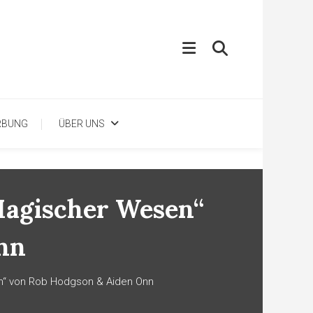
RBUNG
ÜBER UNS
Magischer Wesen“
nn
n“ von Rob Hodgson & Aiden Onn