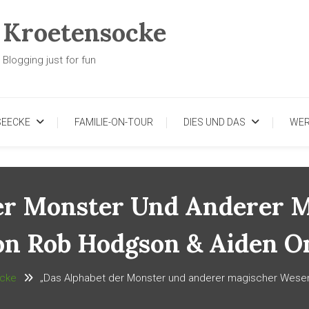
Kroetensocke
Blogging just for fun
SEECKE
FAMILIE-ON-TOUR
DIES UND DAS
WE
er Monster Und Anderer 
on Rob Hodgson & Aiden O
cke
„Das Alphabet der Monster und anderer magischer Wese