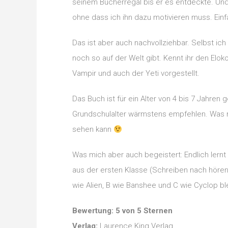
seinem Bücherregal bis er es entdeckte. Und s
ohne dass ich ihn dazu motivieren muss. Einf
Das ist aber auch nachvollziehbar. Selbst ic
noch so auf der Welt gibt. Kennt ihr den Elo
Vampir und auch der Yeti vorgestellt.
Das Buch ist für ein Alter von 4 bis 7 Jahren
Grundschulalter wärmstens empfehlen. Was 
sehen kann
Was mich aber auch begeistert: Endlich lern
aus der ersten Klasse (Schreiben nach hören
wie Alien, B wie Banshee und C wie Cyclop b
Bewertung: 5 von 5 Sternen
Verlag:
Laurence King Verlag