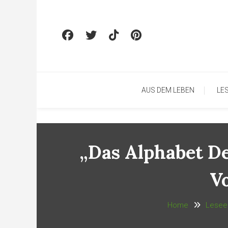
Skip To Content
AUS DEM LEBEN
LE
„Das Alphabet D
V
Home
Lesee