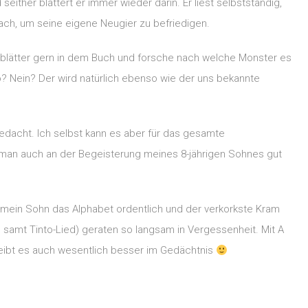
either blättert er immer wieder darin. Er liest selbstständig,
ach, um seine eigene Neugier zu befriedigen.
h blätter gern in dem Buch und forsche nach welche Monster es
ko? Nein? Der wird natürlich ebenso wie der uns bekannte
 gedacht. Ich selbst kann es aber für das gesamte
man auch an der Begeisterung meines 8-jährigen Sohnes gut
t mein Sohn das Alphabet ordentlich und der verkorkste Kram
 samt Tinto-Lied) geraten so langsam in Vergessenheit. Mit A
leibt es auch wesentlich besser im Gedächtnis