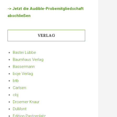
-> Jetzt die Audible-Probemitgliedschaft
abschließen
VERLAG
Bastei Lübbe
Baumhaus Verlag
Bassermann
boje Verlag
btb
Carlsen
cbj
Droemer Knaur
DuMont
Edition Pastorplatz