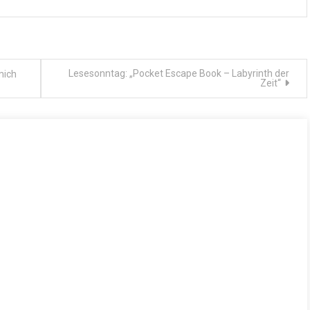
Lesesonntag: „Pocket Escape Book – Labyrinth der
mich
Zeit“