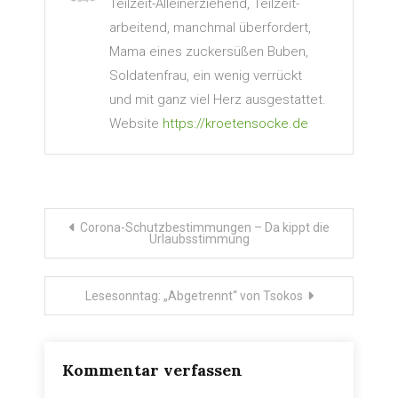
Teilzeit-Alleinerziehend, Teilzeit-
arbeitend, manchmal überfordert,
Mama eines zuckersüßen Buben,
Soldatenfrau, ein wenig verrückt
und mit ganz viel Herz ausgestattet.
Website
https://kroetensocke.de
Beitragsnavigation
Corona-Schutzbestimmungen – Da kippt die
Urlaubsstimmung
Lesesonntag: „Abgetrennt“ von Tsokos
Kommentar verfassen