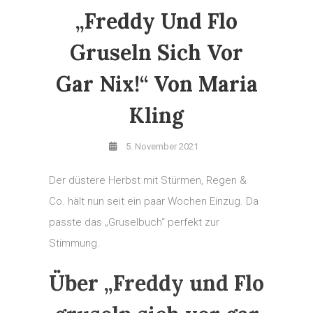
„Freddy Und Flo
Gruseln Sich Vor
Gar Nix!“ Von Maria
Kling
5. November 2021
Der düstere Herbst mit Stürmen, Regen &
Co. hält nun seit ein paar Wochen Einzug. Da
passte das „Gruselbuch“ perfekt zur
Stimmung.
Über „Freddy und Flo