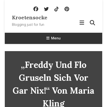
Skip To Content
Kroetensocke
Blogging just for fun
Menu
„Freddy Und Flo
Gruseln Sich Vor
Gar Nix!“ Von Maria
Kling