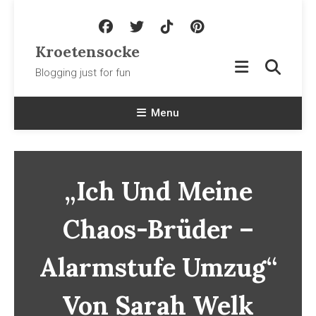
Skip To Content
Kroetensocke
Blogging just for fun
Menu
„Ich Und Meine
Chaos-Brüder –
Alarmstufe Umzug“
Von Sarah Welk