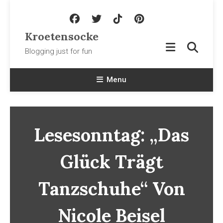
Skip To Content
Kroetensocke
Blogging just for fun
Menu
Lesesonntag: „Das
Glück Trägt
Tanzschuhe“ Von
Nicole Beisel