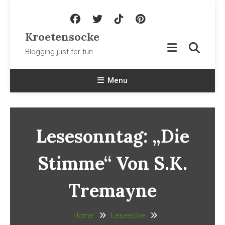
Skip To Content
Kroetensocke
Blogging just for fun
Menu
Lesesonntag: „Die
Stimme“ Von S.K.
Tremayne
Home
Leseecke