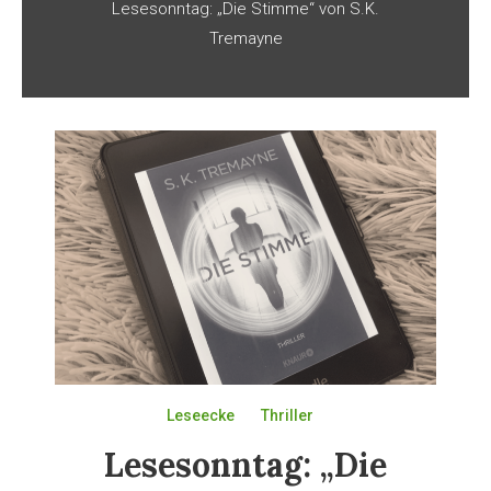
Lesesonntag: „Die Stimme“ von S.K.
Tremayne
Leseecke
Thriller
Lesesonntag: „Die