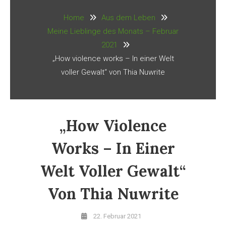
Home
Aus dem Leben
Meine Lieblinge des Monats – Februar
2021
„How violence works – In einer Welt
voller Gewalt“ von Thia Nuwrite
„How Violence
Works – In Einer
Welt Voller Gewalt“
Von Thia Nuwrite
22. Februar 2021