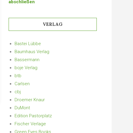
abschließen
VERLAG
Bastei Lübbe
Baumhaus Verlag
Bassermann
boje Verlag
btb
Carlsen
cbj
Droemer Knaur
DuMont
Edition Pastorplatz
Fischer Verlage
Green Eyes Books