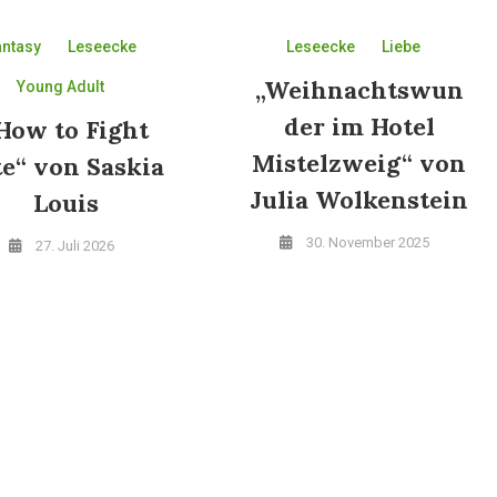
antasy
Leseecke
Leseecke
Liebe
„Weihnachtswun
Young Adult
der im Hotel
How to Fight
Mistelzweig“ von
te“ von Saskia
Julia Wolkenstein
Louis
30. November 2025
27. Juli 2026