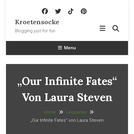
Skip To Content
Kroetensocke
Blogging just for fun
Menu
„Our Infinite Fates“
Von Laura Steven
Home
Leseecke
„Our Infinite Fates“ von Laura Steven