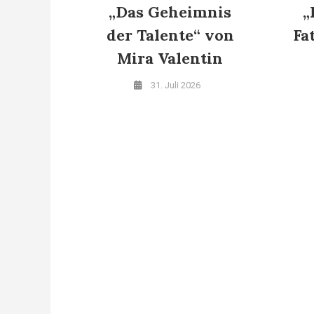
„Das Geheimnis
„
der Talente“ von
Fa
Mira Valentin
31. Juli 2026