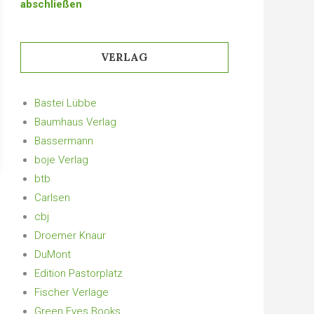
abschließen
VERLAG
Bastei Lübbe
Baumhaus Verlag
Bassermann
boje Verlag
btb
Carlsen
cbj
Droemer Knaur
DuMont
Edition Pastorplatz
Fischer Verlage
Green Eyes Books