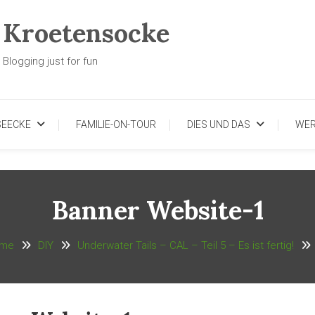
Kroetensocke
Blogging just for fun
SEECKE
FAMILIE-ON-TOUR
DIES UND DAS
WE
Banner Website-1
me
DIY
Underwater Tails – CAL – Teil 5 – Es ist fertig!