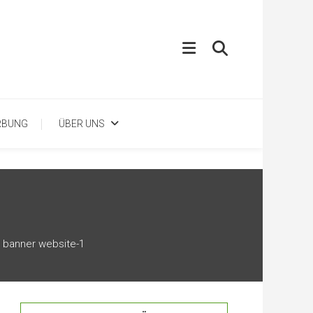
RBUNG
ÜBER UNS
banner website-1