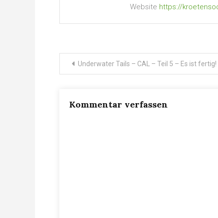
Website
https://kroetenso
Beitragsnavigation
Underwater Tails – CAL – Teil 5 – Es ist fertig!
Kommentar verfassen