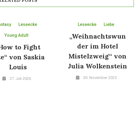
RELATED POSTS
antasy
Leseecke
Leseecke
Liebe
„Weihnachtswun
Young Adult
der im Hotel
How to Fight
Mistelzweig“ von
te“ von Saskia
Julia Wolkenstein
Louis
30. November 2025
27. Juli 2026