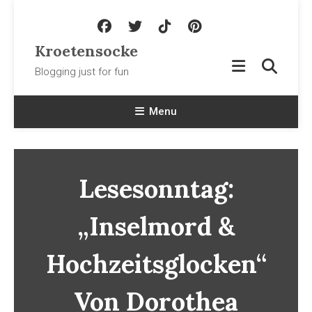
Skip To Content
Kroetensocke
Blogging just for fun
Menu
Lesesonntag:
„Inselmord &
Hochzeitsglocken“
Von Dorothea