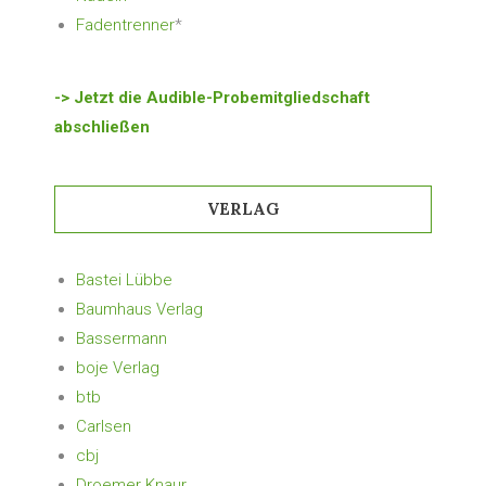
Fadentrenner
*
-> Jetzt die Audible-Probemitgliedschaft
abschließen
VERLAG
Bastei Lübbe
Baumhaus Verlag
Bassermann
boje Verlag
btb
Carlsen
cbj
Droemer Knaur